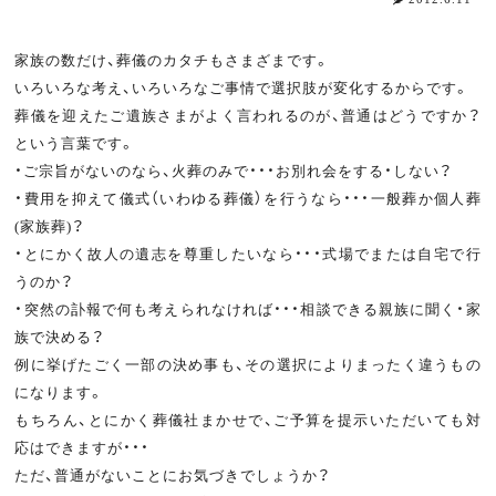
家族の数だけ、葬儀のカタチもさまざまです。
いろいろな考え、いろいろなご事情で選択肢が変化するからです。
葬儀を迎えたご遺族さまがよく言われるのが、普通はどうですか？
という言葉です。
・ご宗旨がないのなら、火葬のみで・・・お別れ会をする・しない？
・費用を抑えて儀式（いわゆる葬儀）を行うなら・・・一般葬か個人葬
(家族葬)？
・とにかく故人の遺志を尊重したいなら・・・式場でまたは自宅で行
うのか？
・突然の訃報で何も考えられなければ・・・相談できる親族に聞く・家
族で決める？
例に挙げたごく一部の決め事も、その選択によりまったく違うもの
になります。
もちろん、とにかく葬儀社まかせで、ご予算を提示いただいても対
応はできますが・・・
ただ、普通がないことにお気づきでしょうか？