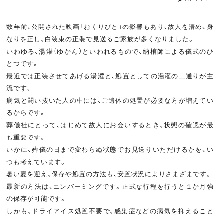
数年前、公開された映画「おくりびと」の影響もあり、故人を清め、身
なりを正し、白装束の正装で見送るご家族が多くなりました。
いわゆる、湯灌（ゆかん）といわれるもので、納棺師による儀式のひ
とつです。
最近では正装させてあげる湯灌と、処置としての湯灌の二通りが主
流です。
病気と闘い抜いた人の中には、ご遺体の処置が必要な方が増えてい
るからです。
葬儀社にとって、はじめて故人にお会いするとき、状態の確認が最
も重要です。
いかに、葬儀の日まで変わらぬ状態でお見送りいただけるかを、い
つも考えています。
暑い夏を迎え、保存や処置の方法も、安置状況によりさまざまです。
最新の方法は、エンバーミングです。正式な行程を行うと１か月強
の保存が可能です。
しかも、ドライアイス処置不要で、感染症などの病気を抑えること